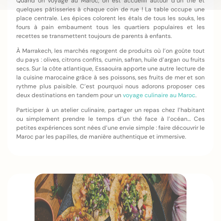
Quand on voyage au Maroc, on est accueilli autour d’un thé et
quelques pâtisseries à chaque coin de rue ! La table occupe une
place centrale. Les épices colorent les étals de tous les souks, les
fours à pain embaument tous les quartiers populaires et les
recettes se transmettent toujours de parents à enfants.
À Marrakech, les marchés regorgent de produits où l’on goûte tout
du pays : olives, citrons confits, cumin, safran, huile d’argan ou fruits
secs. Sur la côte atlantique, Essaouira apporte une autre lecture de
la cuisine marocaine grâce à ses poissons, ses fruits de mer et son
rythme plus paisible. C’est pourquoi nous adorons proposer ces
deux destinations en tandem pour un
voyage culinaire au Maroc
.
Participer à un atelier culinaire, partager un repas chez l’habitant
ou simplement prendre le temps d’un thé face à l’océan… Ces
petites expériences sont nées d’une envie simple : faire découvrir le
Maroc par les papilles, de manière authentique et immersive.