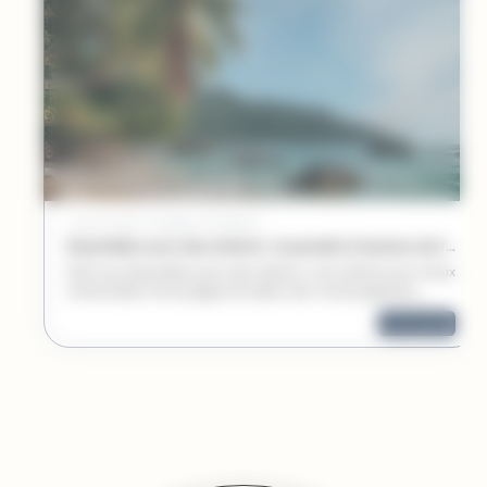
/
4 AOÛT 2026
CONSEILS D'EXPERTS
Seychelles avec des enfants : le paradis à hauteur de famille
Partir aux Seychelles avec des enfants, c’est ralentir pour mieux
s’émerveiller. Entre plages de sable clair, tortues géantes,
balades à vélo et premiers poissons observés sous l’eau,
lire la suite
chaque île devient un terrain d’aventure douce. Un voyage à
vivre en famille, au rythme des lagons et des souvenirs qui
restent.