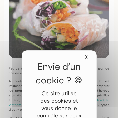
X
Masquer le
Peu de cuisines parviennent à conjuguer autant de fraîcheur, de
finesse et de complexité que la cuisine vietnamienne.
Au Vietnam, chaque région possède ses spécialités et ses
influences. À Hanoï, les bouillons mijotent dès l’aube pour préparer
les premiers pho. À Hoi An, les marchés débordent d’herbes
Ce site utilise
aromatiques, de fruits tropicaux et de nouilles au porc laqué. Plus
des cookies et
au sud, les saveurs deviennent plus iodées. Un
voyage food au
Vietnam
se vit du Nord au Sud, ponctué par de nombreux types
vous donne le
d’activités.
contrôle sur ceux
Le voyageur curieux découvre rapidement que la cuisine