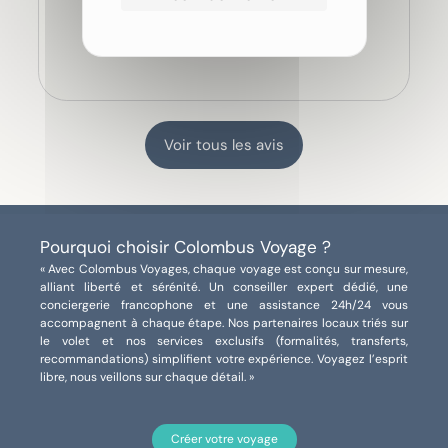
l’organisation générale étaient
extrêmement pertinents. Et surtout, elle a
parfaitement compris mes attentes et ma
façon de voyager.
Organiser un itinéraire avec plusieurs
villes, des déplacements, des excursions
et des spectacles était un vrai défi, mais il
Voir tous les avis
a été relevé haut la main. Chaque étape
avait sa cohérence et m’a permis de
profiter pleinement de ce voyage.
J’ai également beaucoup apprécié sa
Pourquoi choisir Colombus Voyage ?
disponibilité, son écoute et son
« Avec Colombus Voyages, chaque voyage est conçu sur mesure,
implication, y compris lorsqu’il a fallu gérer
alliant liberté et sérénité. Un conseiller expert dédié, une
conciergerie francophone et une assistance 24h/24 vous
un imprévu pendant le séjour.
accompagnent à chaque étape. Nos partenaires locaux triés sur
Même en son absence, les autres
le volet et nos services exclusifs (formalités, transferts,
membres de l’équipe Colombus Voyages
recommandations) simplifient votre expérience. Voyagez l’esprit
libre, nous veillons sur chaque détail. »
ont su prendre le relais avec efficacité et
fluidité, ce qui est très rassurant pour un
voyage de cette ampleur.
Créer votre voyage