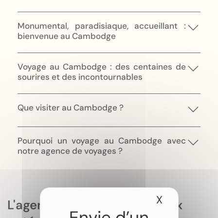
Monumental, paradisiaque, accueillant :
bienvenue au Cambodge
Voyage au Cambodge : des centaines de
sourires et des incontournables
Que visiter au Cambodge ?
Pourquoi un voyage au Cambodge avec
notre agence de voyages ?
X
Masquer le
L'agence de voyages la mieux