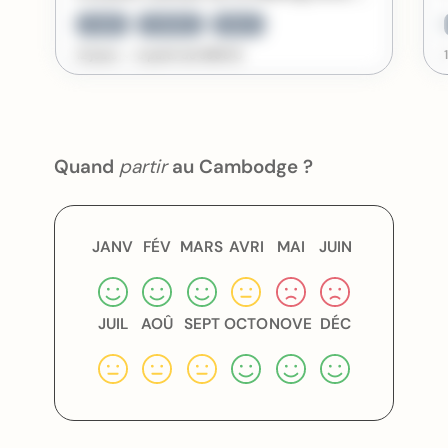
Couple
Croisières
Nature
12 jours
à partir de
5990
€
Quand
partir
au Cambodge ?
JANV
FÉV
MARS
AVRI
MAI
JUIN
JUIL
AOÛ
SEPT
OCTO
NOVE
DÉC