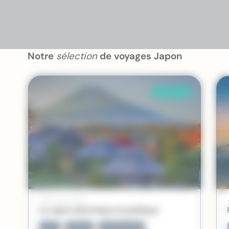
Notre
sélection
de voyages Japon
Coup de coeur
Japon | Sur mesure
Le Japon électrique et poétique
Amis
Culturel
Incontournable