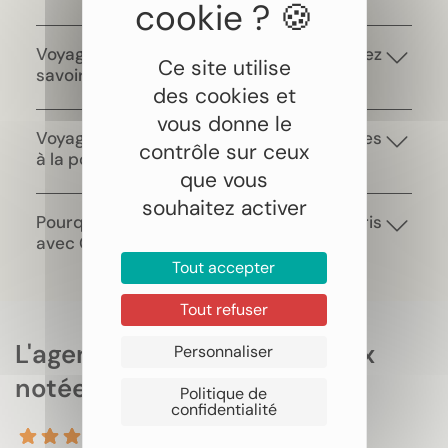
Voyage au Japon, tout ce que vous devez
Ce site utilise
savoir
des cookies et
vous donne le
Voyage au Japon : de la frénésie des villes
contrôle sur ceux
à la poésie des montagnes
que vous
souhaitez activer
Pourquoi un voyage au Japon tout compris
avec Colombus Voyages ?
Tout accepter
Tout refuser
L'agence de voyages la mieux
Personnaliser
notée
Politique de
confidentialité