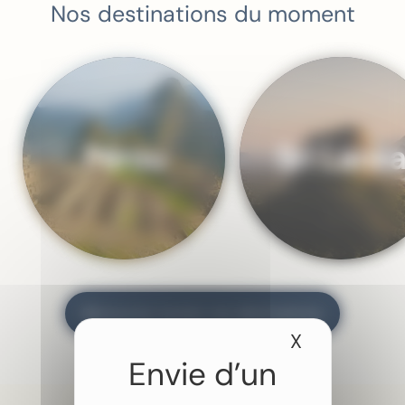
Nos
destinations
du moment
Pérou
Sri Lank
Découvrez toutes nos destinations
X
Masquer le