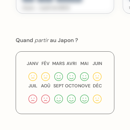
13 jours
à partir de
3405
€
Quand
partir
au Japon ?
JANV
FÉV
MARS
AVRI
MAI
JUIN
JUIL
AOÛ
SEPT
OCTO
NOVE
DÉC