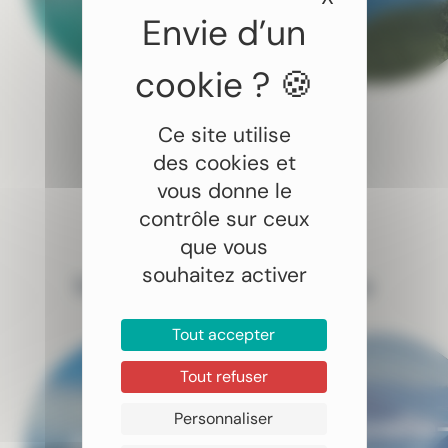
Ce site utilise
Nos destinations Îles
des cookies et
vous donne le
contrôle sur ceux
que vous
souhaitez activer
Nos
destinations
Océanie
Tout accepter
Tout refuser
Nouvelle
Personnaliser
Australie