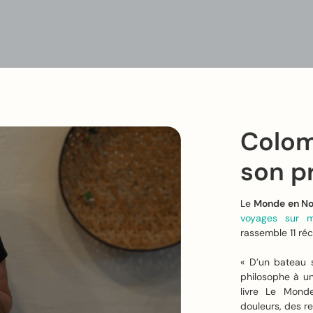
Colom
son pr
Le
Monde en No
voyages sur m
rassemble 11 ré
« D’un bateau 
philosophe à u
livre Le Monde
douleurs, des r