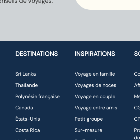
onseils de voyages.
ma façon
rdv bientôt
de voyager.
pour une
Organiser
prochaine
un
destination
itinéraire
😉
avec
plusieurs
DESTINATIONS
INSPIRATIONS
S
villes, des
déplaceme
Sri Lanka
Voyage en famille
Co
nts, des
excursions
Thaïlande
Voyages de noces
Af
et des
Polynésie française
Voyage en couple
Me
spectacles
était un
Canada
Voyage entre amis
C
vrai défi,
États-Unis
Petit groupe
C
mais il a été
relevé haut
Costa Rica
Sur-mesure
Pr
la main.
do