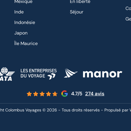
Mexique
En liberté
Chaque
Co
étape avait
Inde
Séjour
sa
Ge
Indonésie
cohérence
et m’a
Japon
permis de
Île Maurice
profiter
pleinement
de ce
voyage.
J’ai
également
beaucoup
4.7/5
274 avis
apprécié sa
disponibilit
é, son
ht Colombus Voyages © 2026 - Tous droits réservés - Propulsé par 
écoute et
son
implication,