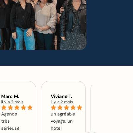
Marc M.
Viviane T.
Caroline F.
il y a 2 mois
il y a 2 mois
il y a 3 mois
Agence
un agréable
Un grand
très
voyage, un
merci à
sérieuse
hotel
l'agence