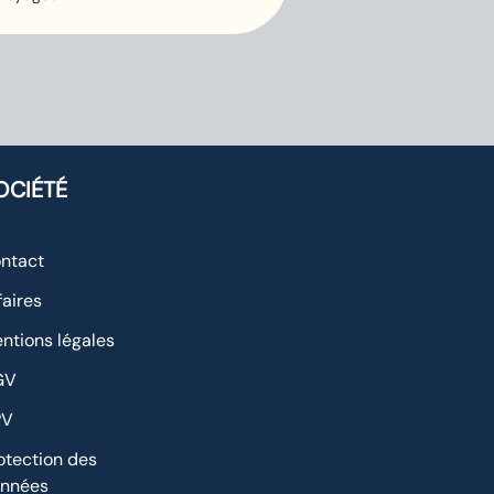
aide
infiniment
précieuse :
nous
referons
appel à
vous sans
OCIÉTÉ
hésiter !
ntact
faires
ntions légales
GV
PV
otection des
nnées