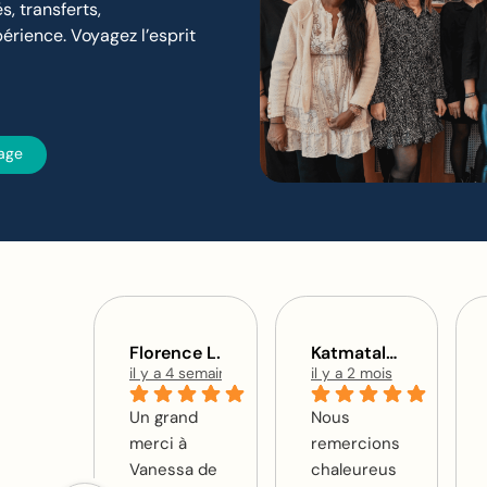
s, transferts,
érience. Voyagez l’esprit
age
Florence L.
Katmatalex
il y a 4 semaines
il y a 2 mois
Un grand
Nous
merci à
remercions
Vanessa de
chaleureus