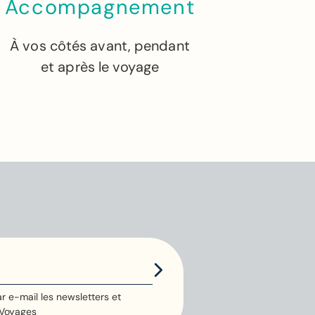
Accompagnement
auprès de
liée à
cette
préparation
À vos côtés avant, pendant
agence
du voyage
et nous a
et après le voyage
permis de
nous sentir
en sécurité
tout au long
de cette
belle
aventure.
Merci
encore
pour votre
profession
nalisme,
votre
r e-mail les newsletters et
bienveillanc
 Voyages
e et votre