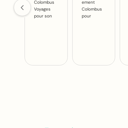
Colombus
ement
Voyages
Colombus
pour son
pour
accompagn
l'organisatio
ement dans
n et les
l’organisati
conseils
on de mon
concernant
voyage aux
notre
États-Unis.
séjour à
Vanessa
Rome,
connaît
l'hôtel
particulière
recomman
ment bien
dé était
cette
top,
destination
l'agence
et cela
s'est
s’est
occupée
vraiment
de tout
ressenti
jusqu'à la