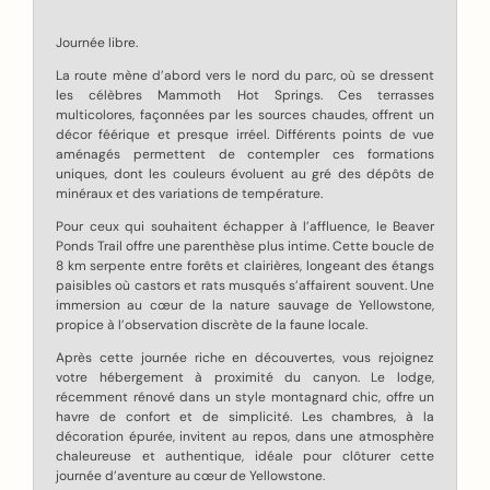
Journée libre.
La route mène d’abord vers le nord du parc, où se dressent
les célèbres Mammoth Hot Springs. Ces terrasses
multicolores, façonnées par les sources chaudes, offrent un
décor féérique et presque irréel. Différents points de vue
aménagés permettent de contempler ces formations
uniques, dont les couleurs évoluent au gré des dépôts de
minéraux et des variations de température.
Pour ceux qui souhaitent échapper à l’affluence, le Beaver
Ponds Trail offre une parenthèse plus intime. Cette boucle de
8 km serpente entre forêts et clairières, longeant des étangs
paisibles où castors et rats musqués s’affairent souvent. Une
immersion au cœur de la nature sauvage de Yellowstone,
propice à l’observation discrète de la faune locale.
Après cette journée riche en découvertes, vous rejoignez
votre hébergement à proximité du canyon. Le lodge,
récemment rénové dans un style montagnard chic, offre un
havre de confort et de simplicité. Les chambres, à la
décoration épurée, invitent au repos, dans une atmosphère
chaleureuse et authentique, idéale pour clôturer cette
journée d’aventure au cœur de Yellowstone.