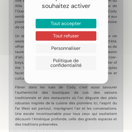
ville au charme résolument anachronique, fondée à la fin du
souhaitez activer
XIXe siècle par le légendaire Buffalo Bill. Ici, le mythe de
l’Ouest américain s’incarne à chaque coin de rue. Cody
semble figée dans le temps, comme un hommage vivant aux
pionniers et aux premiers cow-boys qui ont forgé l’histoire
Tout accepter
de cette région.
Tout refuser
Un séjour à Cody, c’est plonger au cœur du mode de vie
western. Les spectacles de rodéo rythment les soirées d’été,
offrant un aperçu saisissant de l’art du lasso, des courses de
Personnaliser
taureaux et du courage des cavaliers. C’est aussi l’occasion
d’en apprendre davantage sur l’histoire fascinante des cow-
Politique de
boys, loin des clichés hollywoodiens. Le Buffalo Bill Center of
confidentialité
the West, vaste complexe muséal, révèle les multiples
facettes de cette époque légendaire, entre art, histoire et
culture amérindienne.
Flâner dans les rues de Cody, c’est aussi savourer
l’authenticité des boutiques de cuir, des saloons
traditionnels et des restaurants où l’on déguste des plats
robustes inspirés de la cuisine des pionniers. Ici, l’esprit du
Far West est partout, imprégnant l’air et les conversations.
Une escale incontournable pour tous ceux qui souhaitent
découvrir l’Amérique profonde, celle des grands espaces et
des traditions préservées.