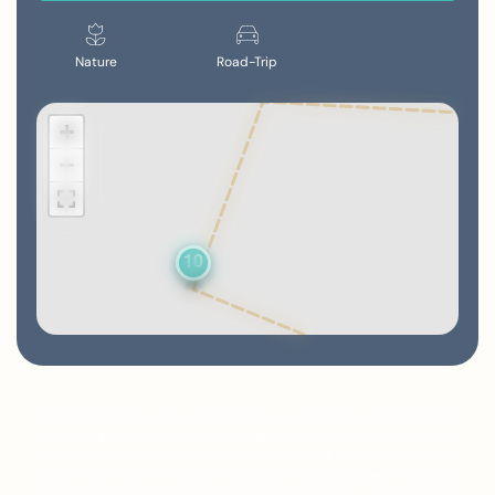
Nature
Road-Trip
9
+
−
10
L’Ouest américain, avec ses chariots, ses pionniers, ses chevaux et
ses vastes ranchs, a nourri l’imaginaire collectif pendant des
générations. Ces terres légendaires, théâtre de la conquête et des
grands récits de l’Amérique, évoquent des paysages sauvages,