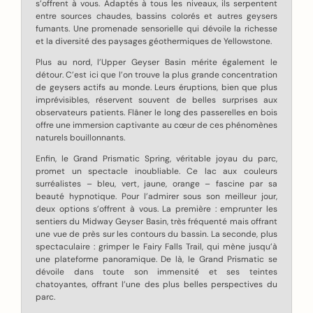
s’offrent à vous. Adaptés à tous les niveaux, ils serpentent
entre sources chaudes, bassins colorés et autres geysers
fumants. Une promenade sensorielle qui dévoile la richesse
et la diversité des paysages géothermiques de Yellowstone.
Plus au nord, l’Upper Geyser Basin mérite également le
détour. C’est ici que l’on trouve la plus grande concentration
de geysers actifs au monde. Leurs éruptions, bien que plus
imprévisibles, réservent souvent de belles surprises aux
observateurs patients. Flâner le long des passerelles en bois
offre une immersion captivante au cœur de ces phénomènes
naturels bouillonnants.
Enfin, le Grand Prismatic Spring, véritable joyau du parc,
promet un spectacle inoubliable. Ce lac aux couleurs
surréalistes – bleu, vert, jaune, orange – fascine par sa
beauté hypnotique. Pour l’admirer sous son meilleur jour,
deux options s’offrent à vous. La première : emprunter les
sentiers du Midway Geyser Basin, très fréquenté mais offrant
une vue de près sur les contours du bassin. La seconde, plus
spectaculaire : grimper le Fairy Falls Trail, qui mène jusqu’à
une plateforme panoramique. De là, le Grand Prismatic se
dévoile dans toute son immensité et ses teintes
chatoyantes, offrant l’une des plus belles perspectives du
parc.