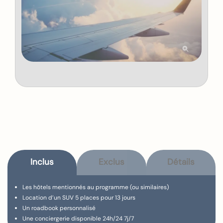
Inclus
Exclus
Détails
Les hôtels mentionnés au programme (ou similaires)
Location d’un SUV 5 places pour 13 jours
Un roadbook personnalisé
Une conciergerie disponible 24h/24 7j/7