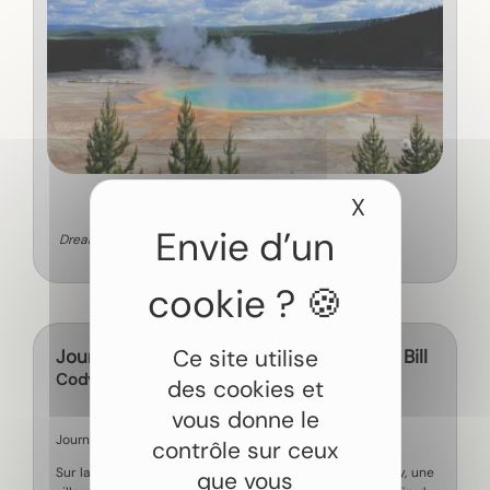
X
Masquer le
Dreamcatcher Tipi Hotel
Ce site utilise
Jour 7 - Cody, sur les traces de Buffalo Bill
Cody
des cookies et
vous donne le
Journée libre.
contrôle sur ceux
Sur la route, l’horizon s’élargit et l’on approche de Cody, une
que vous