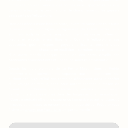
grandioses et infinis. Pourtant, difficile d’imaginer à quel point cette
immensité pouvait prendre des formes aussi spectaculaires que
celles offertes par le parc national de Grand Teton ou les geysers
saisissants de Yellowstone.
Dans ces décors d’une beauté brute, l’aventure prend une tout autre
dimension. Les montagnes vertigineuses de Grand Teton, leurs
sommets sculptés par le temps, dominent de vastes vallées où
bisons et wapitis errent librement. Quant à Yellowstone, ses
spectacles géothermiques – geysers jaillissants, bassins d’eau
colorée et sources chaudes en ébullition – semblent tout droit sortis
d’un autre monde. Chaque recoin de ces parcs dévoile des
panoramas époustouflants et une faune sauvage emblématique.
Depuis les jours pionniers de La Petite Maison dans la Prairie,
l’Homme a su apprivoiser ces espaces, tout en respectant leur
authenticité. Aujourd’hui, ces terres se découvrent dans le confort
d’un voyage en famille, sans pour autant sacrifier le frisson de
l’aventure. Randonnées, safaris animaliers, balades à cheval ou en
canoë, nuits sous les étoiles dans des lodges au charme rustique :
l’Ouest américain offre une expérience immersive et authentique, où
l’histoire et la nature se rencontrent à chaque détour. Préparer vous
à vivre un
voyage aux États-Unis
unique au monde !