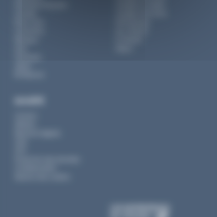
Polynésie française
Voyage en couple
Canada
Voyage entre amis
États-Unis
Petit groupe
Costa Rica
Sur-mesure
Mexique
En liberté
Inde
Séjour
Indonésie
Japon
Île Maurice
SOCIÉTÉ
Contact
Affaires
Mentions légales
CGV
CPV
Protection des données
Confidentialité
Gestion des cookies