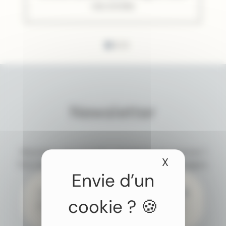
vos envies
Newsletter
Abonnez-vous à notre newsletter et recevez 1
X
Masquer le
fois par mois nos idées et conseils de voyages.
J’accepte de recevoir par e-mail les newsletters
et actualités de Colombus Voyages