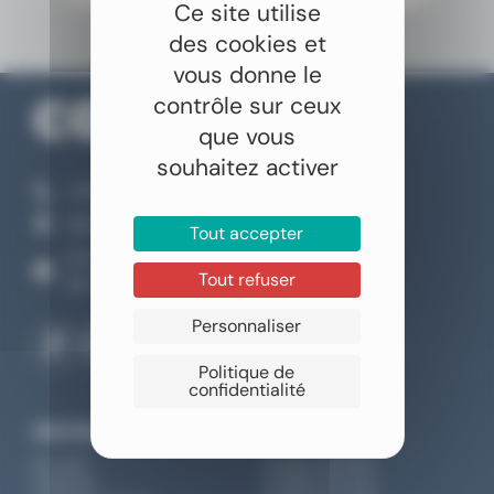
Ce site utilise
des cookies et
vous donne le
contrôle sur ceux
que vous
souhaitez activer
+33 4 66 04 70 00
46 Rue Claude Nicolas Ledoux, Nîmes
Tout accepter
Du lundi au samedi
Tout refuser
9h - 12h30 / 13h30 - 18h
Personnaliser
Politique de
confidentialité
DESTINATIONS
INSPIRATIONS
Sri Lanka
Voyage en famille
Thaïlande
Voyages de noces