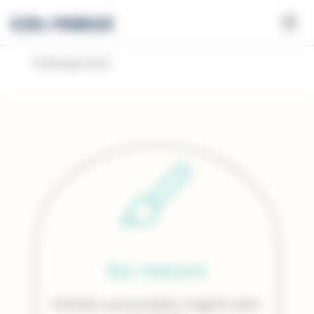
Panneau de gestion des cookies
Trolltunga Hotel
Sur mesure
Itinéraire personnalisé, imaginé selon