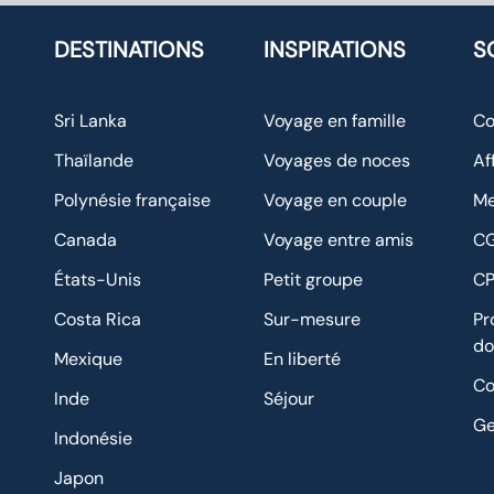
DESTINATIONS
INSPIRATIONS
S
Sri Lanka
Voyage en famille
Co
Thaïlande
Voyages de noces
Af
Polynésie française
Voyage en couple
Me
Canada
Voyage entre amis
C
États-Unis
Petit groupe
C
Costa Rica
Sur-mesure
Pr
do
Mexique
En liberté
Co
Inde
Séjour
Ge
Indonésie
Japon