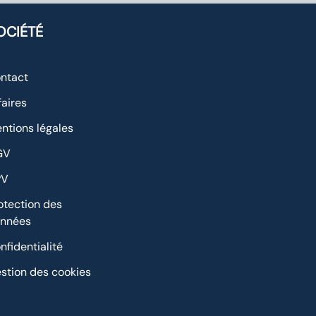
OCIÉTÉ
ntact
faires
ntions légales
GV
PV
otection des
nnées
nfidentialité
stion des cookies