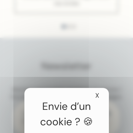
vos envies
Newsletter
Abonnez-vous à notre newsletter et recevez 1
X
Masquer le
fois par mois nos idées et conseils de voyages.
J’accepte de recevoir par e-mail les newsletters
et actualités de Colombus Voyages