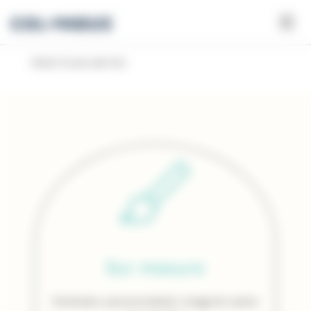
Panneau de gestion des cookies
Hôtel Costa del Sol
Sur mesure
Itinéraire personnalisé, imaginé selon