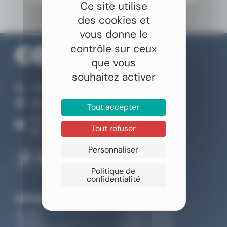
Ce site utilise
des cookies et
vous donne le
contrôle sur ceux
que vous
souhaitez activer
+33 4 66 04 70 00
46 Rue Claude Nicolas Ledoux, Nîmes
Tout accepter
Du lundi au samedi
Tout refuser
9h - 12h30 / 13h30 - 18h
Personnaliser
Politique de
confidentialité
DESTINATIONS
INSPIRATIONS
Sri Lanka
Voyage en famille
Thaïlande
Voyages de noces