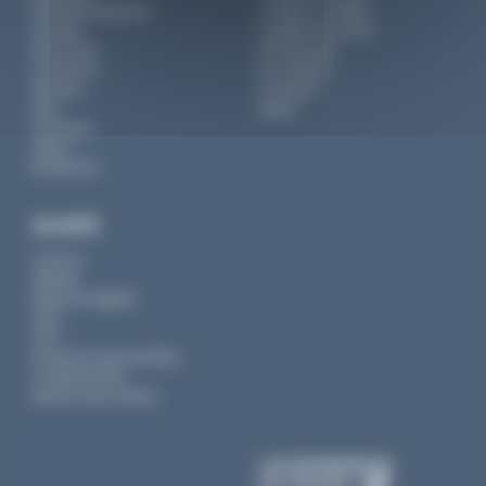
Polynésie française
Voyage en couple
Canada
Voyage entre amis
États-Unis
Petit groupe
Costa Rica
Sur-mesure
Mexique
En liberté
Inde
Séjour
Indonésie
Japon
Île Maurice
SOCIÉTÉ
Contact
Affaires
Mentions légales
CGV
CPV
Protection des données
Confidentialité
Gestion des cookies