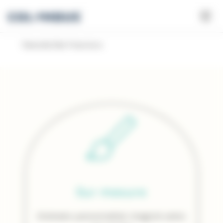
Panneau de gestion des cookies
Fazenda São Francisco
Sur mesure
Itinéraire personnalisé, imaginé selon