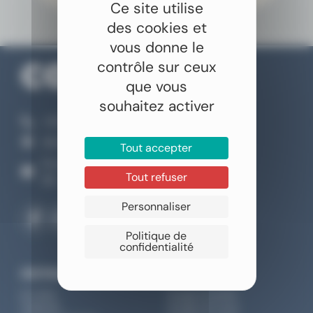
Ce site utilise
des cookies et
vous donne le
contrôle sur ceux
que vous
souhaitez activer
+33 4 66 04 70 00
46 Rue Claude Nicolas Ledoux, Nîmes
Tout accepter
Du lundi au samedi
Tout refuser
9h - 12h30 / 13h30 - 18h
Personnaliser
Politique de
confidentialité
DESTINATIONS
INSPIRATIONS
Sri Lanka
Voyage en famille
Thaïlande
Voyages de noces