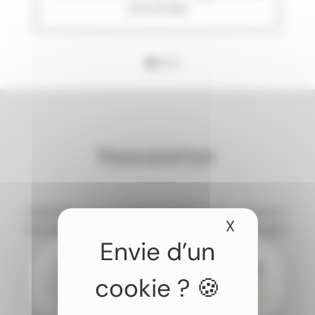
vos envies
Newsletter
Abonnez-vous à notre newsletter et recevez 1
X
Masquer le
fois par mois nos idées et conseils de voyages.
J’accepte de recevoir par e-mail les newsletters
et actualités de Colombus Voyages