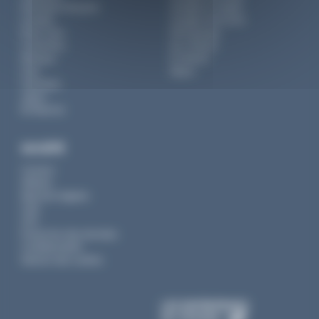
Polynésie française
Voyage en couple
Canada
Voyage entre amis
États-Unis
Petit groupe
Costa Rica
Sur-mesure
Mexique
En liberté
Inde
Séjour
Indonésie
Japon
Île Maurice
SOCIÉTÉ
Contact
Affaires
Mentions légales
CGV
CPV
Protection des données
Confidentialité
Gestion des cookies