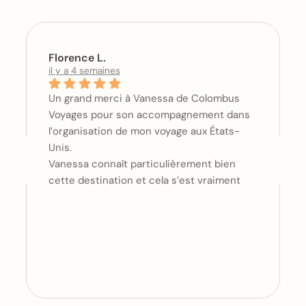
Florence L.
il y a 4 semaines
Un grand merci à Vanessa de Colombus
Voyages pour son accompagnement dans
l’organisation de mon voyage aux États-
Unis.
Vanessa connaît particulièrement bien
cette destination et cela s’est vraiment
ressenti dans ses choix : les hôtels
sélectionnés, les horaires de vols et
l’organisation générale étaient
extrêmement pertinents. Et surtout, elle a
parfaitement compris mes attentes et ma
façon de voyager.
Organiser un itinéraire avec plusieurs