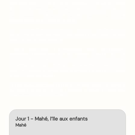
Seychelles offrent un terrain de jeu idéal pour un voyage en famille.
Sur l’archipel, l’aventure se vit sans précipitation, au rythme doux
des traversées en bateau, des balades à vélo et des journées
passées pieds nus entre plage et lagon.
Tout invite à se poser et à vivre dehors, au contact permanent de la
nature. Dès les premiers instants, les enfants s’approprient les lieux
avec une facilité déconcertante.
À peine dans l’eau, ils s’émerveillent devant les poissons-
perroquets, poissons-papillons ou balistes Picasso, dont les
couleurs éclatantes semblent appartenir à un autre monde. Pendant
ce temps, les parents profitent de cette parenthèse hors du
quotidien, installés à l’ombre des takamakas, bercés par la chaleur
et le bruit léger des vagues.
Ce
voyage aux Seychelles
laisse ainsi une large place à la liberté et
aux temps en famille, tout en proposant plusieurs activités pour
jouer les explorateurs émerveillés !
Jour 1 - Mahé, l’île aux enfants
Mahé