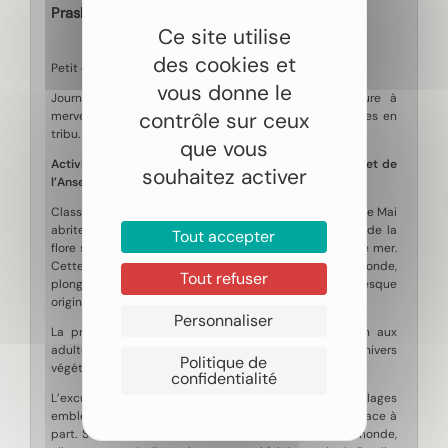
Praslin
Ce site utilise
des cookies et
Petit déjeuner à l’hôtel.
vous donne le
Journée libre. Véritable écrin tropical, Praslin clôture à
contrôle sur ceux
merveille les derniers jours de ce voyage aux Seychelles en
tribu.
que vous
Activité en option : la découverte de la Vallée de Mai et de
souhaitez activer
l’Anse Lazio
Classée au patrimoine mondial de l’UNESCO, la Vallée de Mai
abrite plusieurs espèces endémiques de la faune et de la
Tout accepter
flore seychelloises, parmi lesquelles le célèbre coco de mer.
Cette forêt primaire, parmi les plus anciennes au monde,
Tout refuser
plonge immédiatement dans une atmosphère presque
originelle, comme si le temps s’y était arrêté.
Personnaliser
La promenade à travers la forêt convient aussi bien aux
adultes qu’aux enfants et permet de découvrir un univers
Politique de
végétal préservé.
confidentialité
L’excursion se poursuit à Anse Lazio. Parmi les plages
emblématiques des Seychelles, celle-ci occupe une place à
part. Souvent citée parmi les plus belles plages du monde,