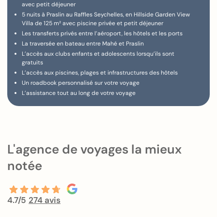
avec petit déjeuner
5 nuits à Praslin au Raffles Seychelles, en Hillside Garden View
Villa de 125 m² avec piscine privée et petit déjeuner
Les transferts privés entre l’aéroport, les hôtels et les ports
La traversée en bateau entre Mahé et Praslin
L’accès aux clubs enfants et adolescents lorsqu’ils sont
gratuits
L’accès aux piscines, plages et infrastructures des hôtels
Un roadbook personnalisé sur votre voyage
L’assistance tout au long de votre voyage
L'agence de voyages la mieux
notée
4.7/5
274 avis