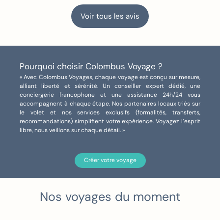
villes, des déplacements, des excursions
et des spectacles était un vrai défi, mais il
Voir tous les avis
a été relevé haut la main. Chaque étape
avait sa cohérence et m’a permis de
profiter pleinement de ce voyage.
J’ai également beaucoup apprécié sa
Pourquoi choisir Colombus Voyage ?
disponibilité, son écoute et son
« Avec Colombus Voyages, chaque voyage est conçu sur mesure,
implication, y compris lorsqu’il a fallu gérer
alliant liberté et sérénité. Un conseiller expert dédié, une
conciergerie francophone et une assistance 24h/24 vous
un imprévu pendant le séjour.
accompagnent à chaque étape. Nos partenaires locaux triés sur
Même en son absence, les autres
le volet et nos services exclusifs (formalités, transferts,
membres de l’équipe Colombus Voyages
recommandations) simplifient votre expérience. Voyagez l’esprit
libre, nous veillons sur chaque détail. »
ont su prendre le relais avec efficacité et
fluidité, ce qui est très rassurant pour un
voyage de cette ampleur.
Créer votre voyage
Je recommande vivement Vanessa et
l’équipe Colombus Voyages pour leur
professionnalisme, leur expertise des
Nos
voyages
du moment
États-Unis et la qualité de leur
accompagnement personnalisé.