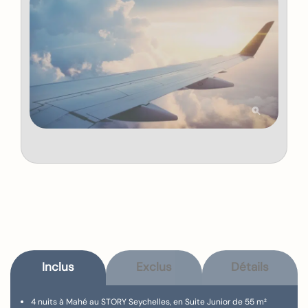
Inclus
Exclus
Détails
4 nuits à Mahé au STORY Seychelles, en Suite Junior de 55 m²