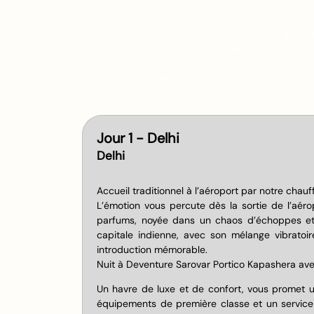
Ce voyage de deux semaines en Inde est une invita
chaque temple raconte l’histoire d’un passé glorieu
laissez-vous séduire par la lumière, les couleurs
périple unique vous plonge dans un monde d’anci
peu plus de la magie de l’Inde éternelle.
Jour 1 - Delhi
Delhi
Accueil traditionnel à l’aéroport par notre chauff
L’émotion vous percute dès la sortie de l’aér
parfums, noyée dans un chaos d’échoppes et q
capitale indienne, avec son mélange vibratoi
introduction mémorable.
Nuit à Deventure Sarovar Portico Kapashera ave
Un havre de luxe et de confort, vous promet u
équipements de première classe et un service 