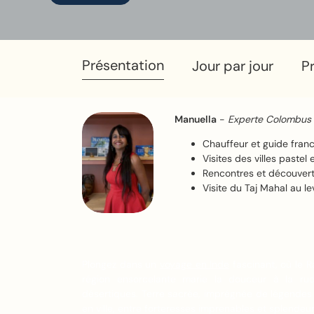
Présentation
Jour par jour
Pr
Manuella
-
Experte Colombus 
Chauffeur et guide fra
Visites des villes paste
Rencontres et découvert
Visite du Taj Mahal au le
Plongez dans un
voyage en Inde
fascinant, où le 
région ensorcelante marie la douceur à la ru
désertiques. Terre sacrée, imprégnée de légendes 
en ville, entre forteresses imprenables et splendeur