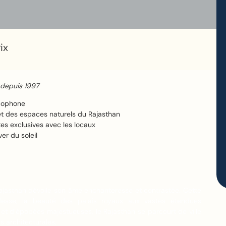
ix
depuis 1997
ncophone
4
l et des espaces naturels du Rajasthan
es exclusives avec les locaux
ver du soleil
Rajasthan dévoile son âme enchanteresse et contrastée. Cette
desse, la beauté des palais royaux aux vastes étendues
et d’épopées majestueuses, le Rajasthan se parcourt de ville
s architecturales.