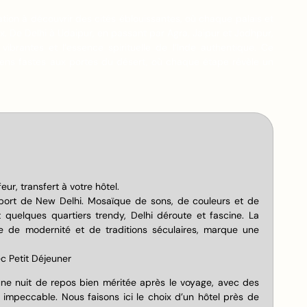
tion à découvrir des cités éblouissantes, où chaque palais et
x. De Delhi à Udaipur, en passant par Agra, Jaipur et Jodhpur,
 vibrantes et l’essence spirituelle de l’Inde authentique. Ce
ens fastes aux portes du désert, où chaque étape révèle un
eur, transfert à votre hôtel.
oport de New Delhi. Mosaïque de sons, de couleurs et de
uelques quartiers trendy, Delhi déroute et fascine. La
re de modernité et de traditions séculaires, marque une
c Petit Déjeuner
ne nuit de repos bien méritée après le voyage, avec des
impeccable. Nous faisons ici le choix d’un hôtel près de