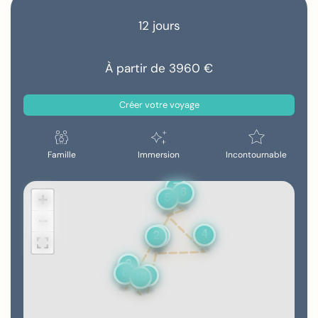
12 jours
À partir de 3960 €
Créer votre voyage
Famille
Immersion
Incontournable
7
6
5
+
−
4
3
2
9
8
1
10