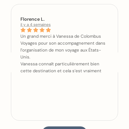
Florence L.
il y a 4 semaines
Un grand merci à Vanessa de Colombus
Voyages pour son accompagnement dans
l’organisation de mon voyage aux États-
Unis.
Vanessa connaît particulièrement bien
cette destination et cela s’est vraiment
ressenti dans ses choix : les hôtels
sélectionnés, les horaires de vols et
l’organisation générale étaient
extrêmement pertinents. Et surtout, elle a
parfaitement compris mes attentes et ma
façon de voyager.
Organiser un itinéraire avec plusieurs
villes, des déplacements, des excursions