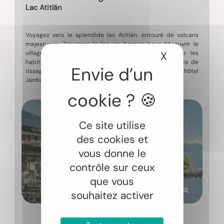
Lac Atitlán
Voyagez vers le splendide lac Atitlán, entouré de volcans
majestueux. Traversez le lac en barque pour découvrir le
village tz’utujil de San Juan la Laguna. Rencontrez les
X
Masquer le
habitants et apprenez leurs techniques traditionnelles de
tissage avant de retourner à Panajachel pour la nuit à l’hôtel
Jardines del Lago 3*.
Ce site utilise
des cookies et
vous donne le
contrôle sur ceux
que vous
souhaitez activer