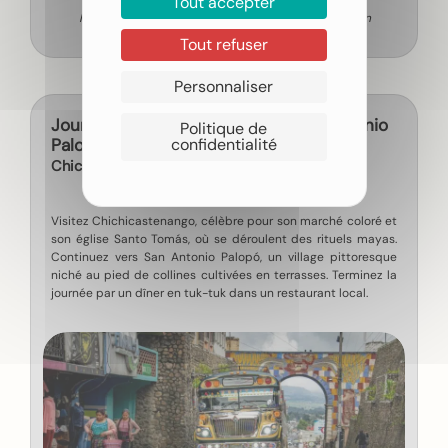
Tout accepter
Nuit en hôtel 3*
Demi-pension
Tout refuser
Personnaliser
Jour 9 - Chichicastenango et San Antonio
Politique de
confidentialité
Palopó – Traditions et marchés colorés
Chichicastenango
Visitez Chichicastenango, célèbre pour son marché coloré et
son église Santo Tomás, où se déroulent des rituels mayas.
Continuez vers San Antonio Palopó, un village pittoresque
niché au pied de collines cultivées en terrasses. Terminez la
journée par un dîner en tuk-tuk dans un restaurant local.