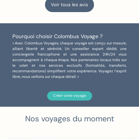
et des spectacles était un vrai défi, mais il
Voir tous les avis
a été relevé haut la main. Chaque étape
avait sa cohérence et m’a permis de
profiter pleinement de ce voyage.
J’ai également beaucoup apprécié sa
Pourquoi choisir Colombus Voyage ?
disponibilité, son écoute et son
« Avec Colombus Voyages, chaque voyage est conçu sur mesure,
implication, y compris lorsqu’il a fallu gérer
alliant liberté et sérénité. Un conseiller expert dédié, une
conciergerie francophone et une assistance 24h/24 vous
un imprévu pendant le séjour.
accompagnent à chaque étape. Nos partenaires locaux triés sur
Même en son absence, les autres
le volet et nos services exclusifs (formalités, transferts,
membres de l’équipe Colombus Voyages
recommandations) simplifient votre expérience. Voyagez l’esprit
libre, nous veillons sur chaque détail. »
ont su prendre le relais avec efficacité et
fluidité, ce qui est très rassurant pour un
voyage de cette ampleur.
Créer votre voyage
Je recommande vivement Vanessa et
l’équipe Colombus Voyages pour leur
professionnalisme, leur expertise des
Nos
voyages
du moment
États-Unis et la qualité de leur
accompagnement personnalisé.