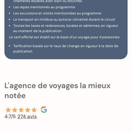
chambres doubles avec bain ou douches
Les repas mentionnés au programme
Les excursions et visites mentionnées au programme
Le transport en minibus ou autocar climatisé durant le circuit
Toutes les taxes et redevances, locales et aériennes, en vigueur
au moment de la publication
Le tarif affiché est établi sur la base d’un voyage pour 4 personnes
Tarification basée sur le taux de change en vigueur à la date de
publication
L'agence de voyages la mieux
notée
4.7/5
274 avis