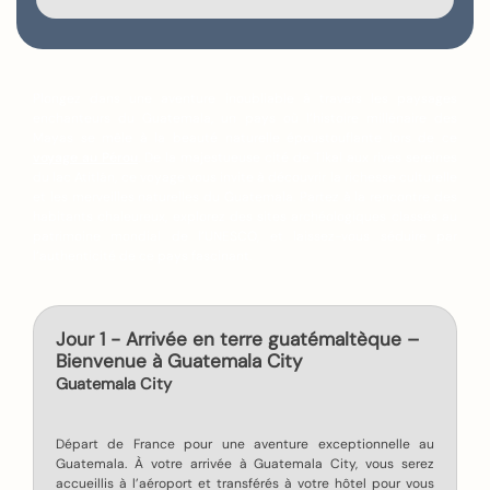
Plongez dans une aventure inoubliable à travers les paysages
enchanteurs du Guatemala, un pays où l’histoire millénaire des
Mayas se mêle à la beauté naturelle époustouflante lors de ce
voyage au Pérou
. De la majestueuse cité de Tikal aux rives sereines
du lac Atitlán, ce voyage vous invite à découvrir la richesse culturelle
et les merveilles naturelles du Guatemala. Partez à la rencontre des
habitants chaleureux, explorez des sites archéologiques classés au
patrimoine mondial de l’UNESCO, et laissez-vous séduire par
l’authenticité de ce pays fascinant.
Jour 1 - Arrivée en terre guatémaltèque –
Bienvenue à Guatemala City
Guatemala City
Départ de France pour une aventure exceptionnelle au
Guatemala. À votre arrivée à Guatemala City, vous serez
accueillis à l’aéroport et transférés à votre hôtel pour vous