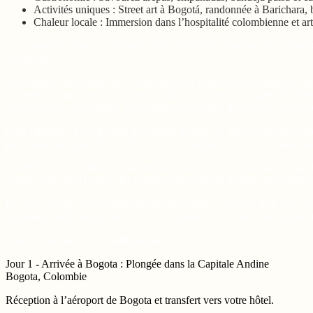
Activités uniques : Street art à Bogotá, randonnée à Barichara, b
Chaleur locale : Immersion dans l’hospitalité colombienne et art
La Colombie, terre de contrastes et de merveilles, fascine par sa dive
découverts.
Des jungles luxuriantes de l’Amazonie aux plages paradisiaques de l
naturels. Le parc national naturel de Tayrona, avec ses plages de sable
et de plongée sous-marine. Les sommets enneigés de la Sierra Nevada 
Côté Histoire, la cité perdue de Ciudad Perdida se dresse telle une reli
patrimoine mondial de l’UNESCO ? Ses ruelles pavées, ses bâtiments c
Au-delà de ses destinations incontournables, la Colombie charme par la
sourire, une main tendue, les rythmes enivrants de la salsa, du cumbi
Et votre voyage sera également gastronomique : entre les délicieux arep
véritables fiertés nationales, dont vos papilles se souviendront longte
Place à l’émotion et à l’authenticité.
Jour 1 - Arrivée à Bogota : Plongée dans la Capitale Andine
Bogota, Colombie
Réception à l’aéroport de Bogota et transfert vers votre hôtel.