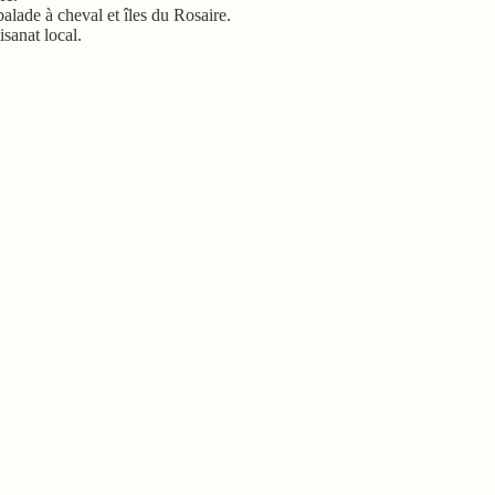
alade à cheval et îles du Rosaire.
isanat local.
rsité et son authenticité. Nichée au cœur de l’Amérique Latine, cette de
a mer des Caraïbes, en passant par les majestueuses montagnes des And
 blanc bordées de palmiers, dessine un paradis terrestre. Les îles du Ros
de Santa Marta drainent quant à eux les randonneurs aguerris.
que sacrée, révélant les secrets d’une civilisation millénaire. Et que dir
olorés et ses places animées vous transportent dans un autre temps.
 chaleur de son peuple. Les Colombiens sont réputés pour leur hospitali
a ou du vallenato et une effervescence résolument contagieuse.
as, les empanadas croustillants et les succulentes bandejas paisas, c’est 
mps.