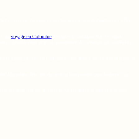
stination regorge de trésors insoupçonnés qui ne demandent qu’à être
es, un
voyage en Colombie
a le luxe de combiner tous les atouts
aire, véritable éden tropical, passionnent les amateurs de snorkelling
e de la légendaire cité de Carthagène des Indes, joyau colonial classé au
té légendaire, leur joie de vivre et leur passion pour la danse. Un
un véritable festival de saveurs. Sans omettre le café et le cacao,