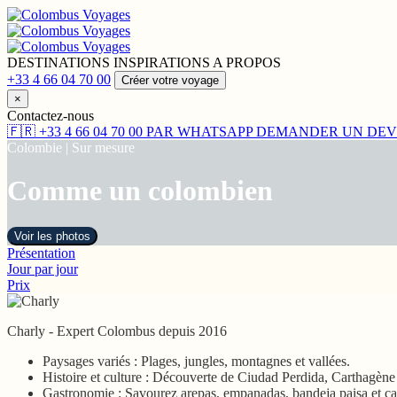
DESTINATIONS
INSPIRATIONS
A PROPOS
+33 4 66 04 70 00
Créer votre voyage
×
Contactez-nous
🇫🇷
+33 4 66 04 70 00
PAR WHATSAPP
DEMANDER UN DEV
Colombie | Sur mesure
Comme un colombien
Voir les photos
Présentation
Jour par jour
Prix
Charly
-
Expert Colombus depuis 2016
Paysages variés : Plages, jungles, montagnes et vallées.
Histoire et culture : Découverte de Ciudad Perdida, Carthagène
Gastronomie : Savourez arepas, empanadas, bandeja paisa et ca