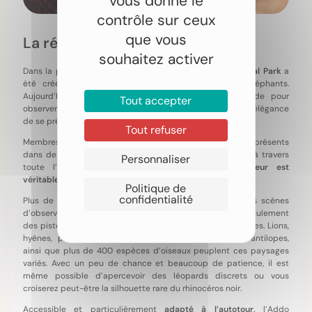
vous donne le
contrôle sur ceux
que vous
La réserve d’Addo
souhaitez activer
Dans la province du Cap-Oriental,
Addo Elephant National Park
a
été créé à l’origine pour protéger et étudier les éléphants.
Aujourd’hui, c’est l’un des meilleurs endroits au monde pour
Tout accepter
observer ces géants dans leur milieu naturel. Le parc à l’élégance
de se prêter parfaitement aux autotours.
Tout refuser
Membres emblématiques des Big Five, les éléphants sont présents
dans de nombreux parcs nationaux et réserves privées à travers
Personnaliser
toute l’Afrique du Sud. Pourtant,
un seul parc leur est
véritablement consacré
: l’Addo Elephant National Park.
Politique de
confidentialité
Plus de
600 éléphants
y évoluent librement, offrant des scènes
d’observation spectaculaires, parfois à quelques mètres seulement
des pistes. Mais le parc ne se limite pas à ses pachydermes. Lions,
hyènes, phacochères, buffles, nombreuses espèces d’antilopes,
ainsi que plus de 400 espèces d’oiseaux peuplent ces paysages
variés. Avec un peu de chance et beaucoup de patience, il est
même possible d’apercevoir des léopards discrets ou vous
croiserez peut-être la silhouette rare du rhinocéros noir.
Accessible et particulièrement
adapté à l’autotour,
l’Addo