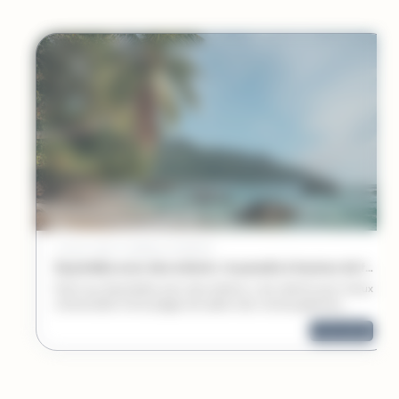
/
4 AOÛT 2026
CONSEILS D'EXPERTS
Seychelles avec des enfants : le paradis à hauteur de famille
Partir aux Seychelles avec des enfants, c’est ralentir pour mieux
s’émerveiller. Entre plages de sable clair, tortues géantes,
balades à vélo et premiers poissons observés sous l’eau,
lire la suite
chaque île devient un terrain d’aventure douce. Un voyage à
vivre en famille, au rythme des lagons et des souvenirs qui
restent.