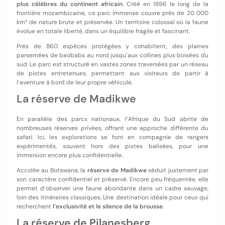
plus célèbres du continent
africain
. Créé en 1896 le long de la
frontière mozambicaine, ce parc immense couvre près de 20 000
km² de nature brute et préservée. Un territoire colossal où la faune
évolue en totale liberté, dans un équilibre fragile et fascinant.
Près de 860 espèces protégées y cohabitent, des plaines
parsemées de baobabs au nord jusqu’aux collines plus boisées du
sud. Le parc est structuré en vastes zones traversées par un réseau
de pistes entretenues, permettant aux visiteurs de partir à
l’aventure à bord de leur propre véhicule.
La réserve de Madikwe
En parallèle des parcs nationaux, l’Afrique du Sud abrite de
nombreuses réserves privées, offrant une approche différente du
safari. Ici, les explorations se font en compagnie de rangers
expérimentés, souvent hors des pistes balisées, pour une
immersion encore plus confidentielle.
Accolée au Botswana, la
réserve de Madikwe
séduit justement par
son caractère confidentiel et préservé. Encore peu fréquentée, elle
permet d’observer une faune abondante dans un cadre sauvage,
loin des itinéraires classiques. Une destination idéale pour ceux qui
recherchent
l’exclusivité et le silence de la brousse
.
La réserve de Pilanesberg