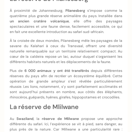
À proximité de Johannesburg,
Pilanesberg
s’impose comme la
quatrième plus grande réserve animalière du pays. Installée dans
un ancien cratère volcanique
, elle offre des paysages
spectaculaires et une faune dense, facilement accessible, ce qui
en fait une excellente introduction au safari sud-africain.
À la croisée de deux mondes, Pilanesberg mêle les paysages de la
savane du Kalahari à ceux du Transvaal, offrant une diversité
naturelle remarquable sur un territoire relativement compact. Au
cœur de la caldeira repose un lac, autour duquel s’organisent les
différents habitats naturels et les déplacements de la faune.
Plus de
6 000 animaux y ont été transférés
depuis différentes
réserves du pays afin de recréer un écosystème équilibré. Cette
opération de grande ampleur s’est révélée particulièrement
réussie. Les lions, notamment, s’y sont parfaitement acclimatés et
sont aujourd’hui présents en nombre, aux côtés des éléphants,
rhinocéros, guépards, hyènes, girafes, hippopotames et crocodiles.
La réserve de Mlilwane
Au
Swaziland
, la
réserve de Mlilwane
propose une approche
différente du safari. Ici, l’expérience se vit à pied, sans danger, au
plus près de la nature. Car Millwane a une particularité rare :