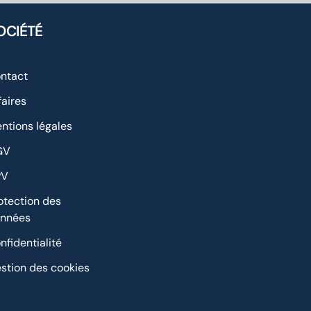
OCIÉTÉ
ntact
faires
ntions légales
GV
PV
otection des
nnées
nfidentialité
stion des cookies