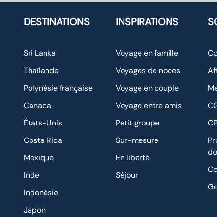
DESTINATIONS
INSPIRATIONS
S
Sri Lanka
Voyage en famille
Co
Thaïlande
Voyages de noces
Af
Polynésie française
Voyage en couple
Me
Canada
Voyage entre amis
C
États-Unis
Petit groupe
C
Costa Rica
Sur-mesure
Pr
do
Mexique
En liberté
Co
Inde
Séjour
Ge
Indonésie
Japon