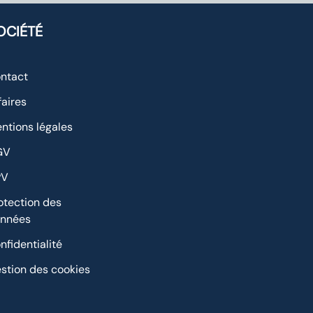
OCIÉTÉ
ntact
faires
ntions légales
GV
PV
otection des
nnées
nfidentialité
stion des cookies