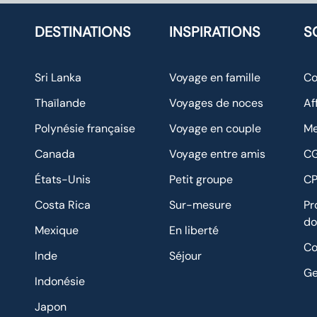
DESTINATIONS
INSPIRATIONS
S
Sri Lanka
Voyage en famille
Co
Thaïlande
Voyages de noces
Af
Polynésie française
Voyage en couple
Me
Canada
Voyage entre amis
C
États-Unis
Petit groupe
C
Costa Rica
Sur-mesure
Pr
do
Mexique
En liberté
Co
Inde
Séjour
Ge
Indonésie
Japon